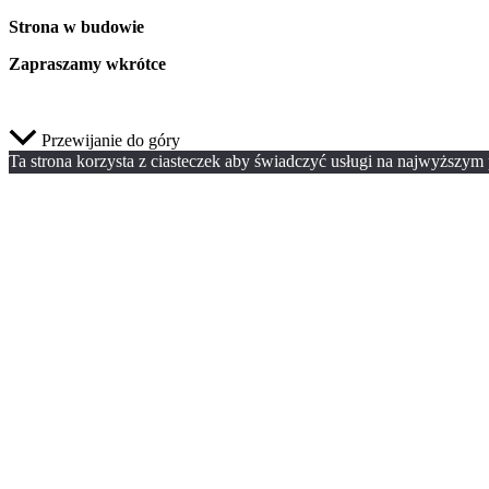
Strona w budowie
Zapraszamy wkrótce
Przewijanie do góry
Ta strona korzysta z ciasteczek aby świadczyć usługi na najwyższym p